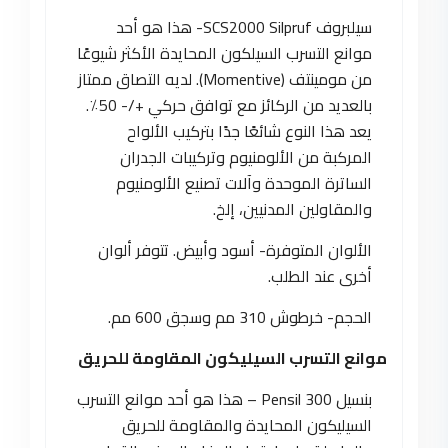
سيلبروف SCS2000 Silpruf- هذا هو أحد
موانع التسرب السيلكون المحايدة الأكثر شيوعًا
من مومينتف (Momentive). لديه التصاق ممتاز
بالعديد من الركائز مع توافق حركي +/- 50٪.
يعد هذا النوع شائعًا جدًا بتركيب الألواح
المركبة من الألومنيوم وتركيبات الجدران
الساترة الموحدة وآلات تصنيع الألومنيوم
والمقاولين المدنيين، إلخ.
الألوان المتوفرة- أسود وأبيض. تتوفر ألوان
أخرى عند الطلب.
الحجم- خرطوش 310 مم وسجق 600 مم.
موانع التسرب السيليكون المقاومة للحريق
بنسيل Pensil 300 – هذا هو أحد موانع التسرب
السيليكون المحايدة والمقاومة للحريق