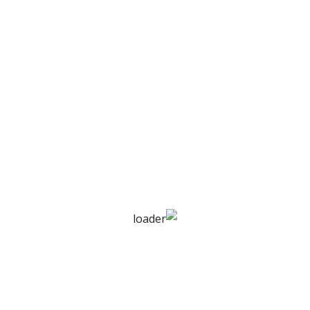
ارسال استفسار
الوصف
الخصائص الفنية
الشد فوق 15 (نيوتن / مم 2)
الاستطالة فوق 300٪
الصلابة فوق 75
متوفرة بحجم 200 مم و250
مم و320 مم
طول اللفة – 20 متر و 15 متر
و10 متر
الأنواع- IC و EC و IE و EE